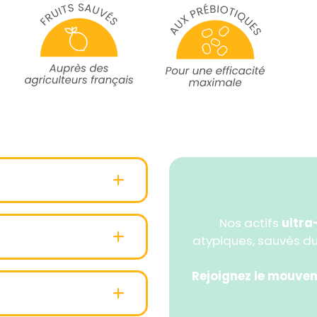
lisser le grain de
r contre les
Nos actifs
ultra
uilibre naturel de la
atypiques, sauvés du
aérienne ultra-
Rejoignez le mouve
ceur