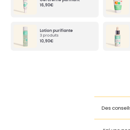
Cucumis Sativus (Cucumber)
16,90
€
Fruit Extract
: Extrait de
Leuconostoc/
concombre BIO, anti-
Filtrate
: Conse
inflammatoire, antioxydant.
naturelle issu 
Propriétés rafraichissantes et
hydratantes.
Lotion purifiante
3 produits
10,90
€
Sodium Gluconate
: D’origine
Sodium Lacta
naturelle, protège la stabilité du
d’origine naturel
soin.
formule.
Sodium Benzoate
: Conservateur
Sodium Hydro
d’origine synthétique autorisé par
naturelle, neutr
Ecocert.
Alpha-glucan Oligosaccharide
:
Prébiotique qui provient des sucres
Des conseil
(d’origine naturelle). Agit comme
un engrais pour nourrir les «
Citric Acid
: (o
bonnes » bactéries de la peau et
non-bilingues). 
ainsi rééquilibrer la flore cutanée.
permet d’équili