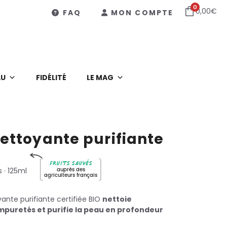
0
0,00
€
FAQ
MON COMPTE
AU
FIDÉLITÉ
LE MAG
ettoyante purifiante
Fruits sauvés
s
· 125ml
auprès des
agriculteurs français
nte purifiante certifiée BIO
nettoie
mpuretés et purifie la peau en profondeur