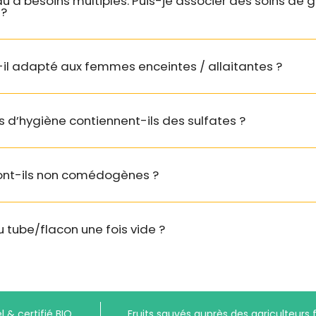
au à besoins multiples. Puis-je associer des soins d
 ?
Ô ma douce
After Date
nettoyage efficace à l’eau
-il adapté aux femmes enceintes / allaitantes ?
Frimousse
Magic Mousse
The Cleanser
désincrus
s d’hygiène contiennent-ils des sulfates ?
fondeur
Sucr
sont-ils non comédogènes ?
u tube/flacon une fois vide ?
l & certifié BIO
Fruits sauvés auprès des agriculteurs 