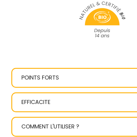
POINTS FORTS
peau, resserrer visiblement les pores et agi
imperfections
EFFICACITE
respecte l’éq
peau
mousse 
fraîche pour nettoyer la peau tout en dou
COMMENT L'UTILISER ?