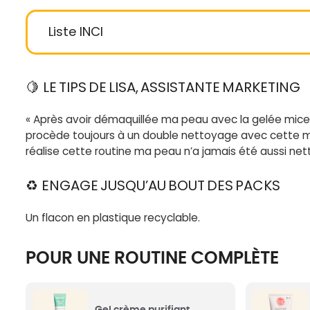
Liste INCI
Pseudotsuga 
🍋
LE TIPS DE LISA, ASSISTANTE MARKETING
Aqua (Water)
: Eau, comme celle
Oregon) Bran
que l’on boit.
de l’Oregon BI
Douglas), rafraîc
« Après avoir démaquillée ma peau avec la gelée micel
procède toujours à un double nettoyage avec cette m
réalise cette routine ma peau n’a jamais été aussi nett
Coco-glucoside
: D’origine
végétale (coco et sucre), il permet
Gluconolacto
à magic mousse d’être …une
sirop de maïs 
♻
ENGAGE JUSQU’AU BOUT DES PACKS
mousse. En plus il nettoie votre
intensément la
peau.
Un flacon en plastique recyclable.
Glycerin
: (ou Glycérol, si vous
POUR UNE ROUTINE COMPLÈTE
préférez. On vous laisse choisir).
Parfum (Frag
Issu de graisses végétales, il
d’origine nature
hydrate et protège la peau.
Gel crème purifiant