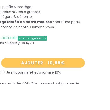
, purifie & protège.
 Peaux mixtes à grasses.
 légère & aérienne.
uage lactée de notre mousse
: pour une peau
éclatante de santé. Comme vous !
s naturels
voir les ingrédients
INCI Beauty:
18.6
/20
10,99
€
AJOUTER
·
Je m'abonne et économise
10%
te en relais dès 40€
·
Chez vous en 2 à 4 jours ouvrés