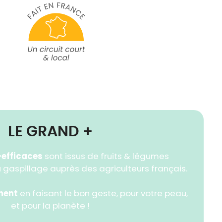
LE GRAND +
-efficaces
sont issus de fruits & légumes
 gaspillage auprès des agriculteurs français.
ment
en faisant le bon geste, pour votre peau,
et pour la planète !