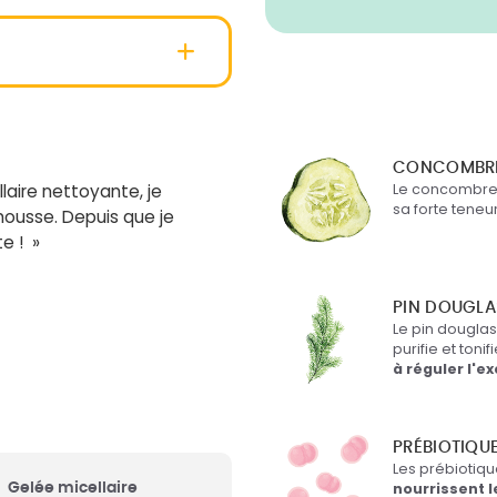
Menziesii (Balsam
ch Water*
: Eau de pin
O (aussi appelé sapin de
CONCOMBRE
hit et purifie.
laire nettoyante, je
Le concombr
sa forte teneu
ousse. Depuis que je
e ! »
ne
: Glucose issu du
sans OGM, hydrate
 peau.
PIN DOUGLA
Le pin dougla
purifie et toni
à réguler l'
rance)
: Parfum
lle.
PRÉBIOTIQU
Les prébiotiqu
Gelée micellaire
nourrissent 