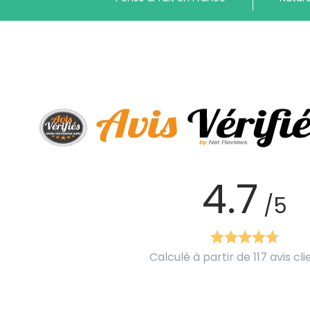
4.7
/5
Calculé à partir de 117 avis cli