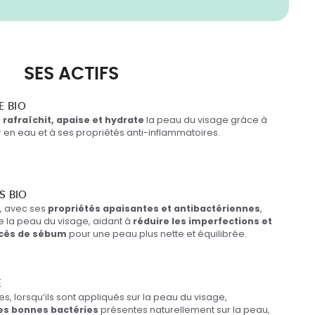
SES ACTIFS
 BIO
e
rafraîchit, apaise et hydrate
la peau du visage grâce à
r en eau et à ses propriétés anti-inflammatoires.
S BIO
s, avec ses
propriétés apaisantes et antibactériennes
,
fie la peau du visage, aidant à
réduire les imperfections et
excès de sébum
pour une peau plus nette et équilibrée.
E
es, lorsqu’ils sont appliqués sur la peau du visage,
les bonnes bactéries
présentes naturellement sur la peau,