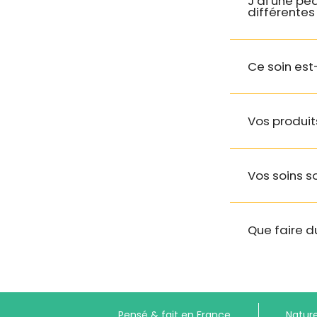
J’ai une pe
(Si vous n’avez pas tout compris,
différentes
retenez simplement que c’est un
ingrédient cool pour votre peau).
Ce soin est
Benzoic Acid
: Conservateur
autorisé par Ecocert.
Vos produit
en pro
Vos soins 
Que faire d
Pensé & fait en France
Nature