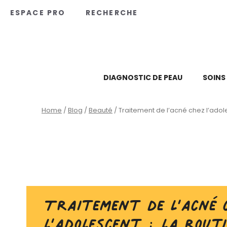
Panneau de gestion des cookies
ESPACE PRO
RECHERCHE
DIAGNOSTIC DE PEAU
SOINS
Home
/
Blog
/
Beauté
/
Traitement de l’acné chez l’adole
Traitement de l’acné 
l’adolescent : la rout