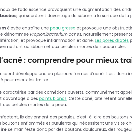
aux de l’adolescence provoquent une augmentation des and
ébacées
, qui sécrètent davantage de sébum à la surface de la 
bum
élevée entraîne une
peau grasse
et provoque une obstruction
térie dénommée
Propionibacterium acnes,
naturellement présente 
olifération, et provoque inflammation et acné.
Les pores dilatés
p
n permettant au sébum et aux cellules mortes de s’accumuler.
d’acné : comprendre pour mieux trai
adolescent développe une ou plusieurs formes d’acné. Il est don
é pour mieux les traiter.
e caractérise par des comédons ouverts, communément appelés 
nt davantage à des
points blancs
. Cette acné, dite rétentionnelle
 des cellules mortes de la peau.
nfectent, ils deviennent des papules, c’est-à-dire des boutons
es boutons enflammés et purulents qui nécessitent une visite c
ire
se manifeste donc par des boutons douloureux, des rougeur