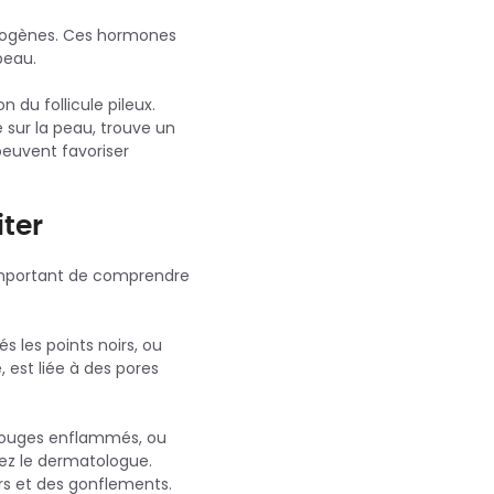
rogènes. Ces hormones
peau.
 du follicule pileux.
sur la peau, trouve un
euvent favoriser
ter
c important de comprendre
les points noirs, ou
, est liée à des pores
 rouges enflammés, ou
hez le dermatologue.
s et des gonflements.