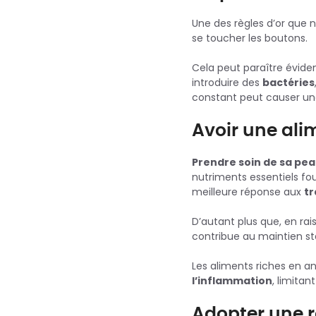
Une des règles d’or que 
se toucher les boutons.
Cela peut paraître évide
introduire des
bactéries
constant peut causer u
Avoir une ali
Prendre soin de sa pe
nutriments essentiels fo
meilleure réponse aux
tr
D’autant plus que, en rai
contribue au maintien s
Les aliments riches en ant
l’inflammation
, limitan
Adopter une r