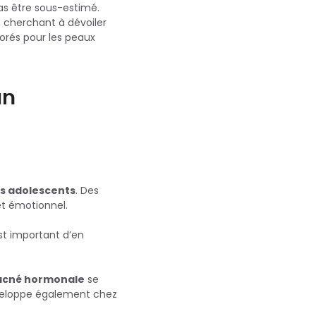
as être sous-estimé.
, cherchant à dévoiler
rés pour les peaux
un
s adolescents
. Des
et émotionnel.
st important d’en
acné hormonale
se
éveloppe également chez