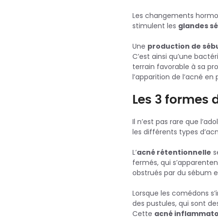
Les changements hormon
stimulent les
glandes s
Une
production de sé
C’est ainsi qu’une bac
terrain favorable à sa pr
l’apparition de l’acné e
Les 3 formes 
Il n’est pas rare que l’
les différents types d’acn
L’
acné rétentionnelle
s
fermés, qui s’apparente
obstrués par du sébum et
Lorsque les comédons s’i
des pustules, qui sont d
Cette
acné inflammato