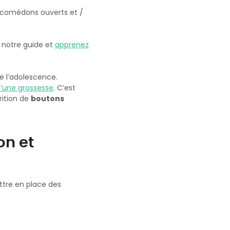
s comédons ouverts et /
z notre guide et
apprenez
de l’adolescence.
 d’une grossesse
. C’est
rition de
boutons
on et
ttre en place des