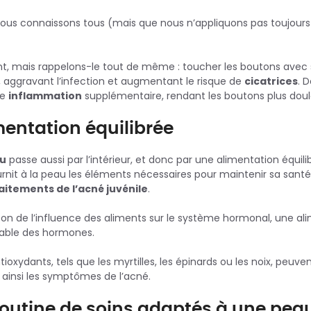
nous connaissons tous (mais que nous n’appliquons pas toujours
nt, mais rappelons-le tout de même : toucher les boutons avec
, aggravant l’infection et augmentant le risque de
cicatrices
. 
ne
inflammation
supplémentaire, rendant les boutons plus doulo
mentation équilibrée
au
passe aussi par l’intérieur, et donc par une alimentation équilib
urnit à la peau les éléments nécessaires pour maintenir sa santé
aitements de l’acné juvénile
.
son de l’influence des aliments sur le système hormonal, une al
table des hormones.
ioxydants, tels que les myrtilles, les épinards ou les noix, peuven
t ainsi les symptômes de l’acné.
outine de soins adaptés à une pea