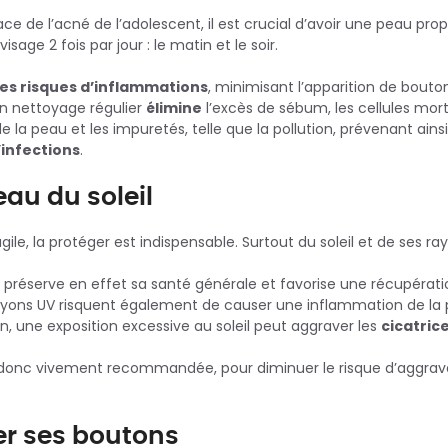
e de l’acné de l’adolescent, il est crucial d’avoir une peau propre
isage 2 fois par jour : le matin et le soir.
les risques d’inflammations
, minimisant l’apparition de bout
un nettoyage régulier
élimine
l’excès de sébum, les cellules mort
e la peau et les impuretés, telle que la pollution, prévenant ains
’infections
.
eau du soleil
le, la protéger est indispensable. Surtout du soleil et de ses ra
l préserve en effet sa santé générale et favorise une récupérati
rayons UV risquent également de causer une inflammation de la
fin, une exposition excessive au soleil peut aggraver les
cicatric
t donc vivement recommandée, pour diminuer le risque d’aggrava
er ses boutons