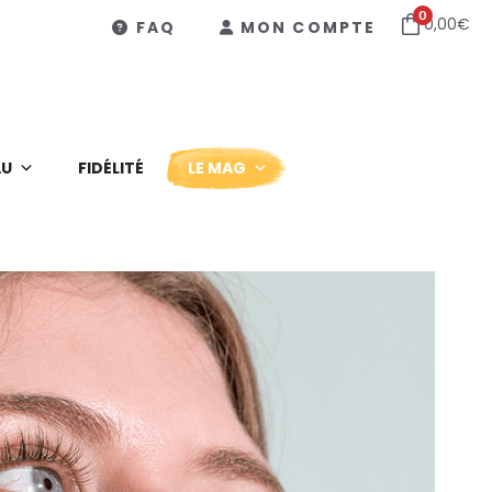
0
0,00
€
FAQ
MON COMPTE
AU
FIDÉLITÉ
LE MAG