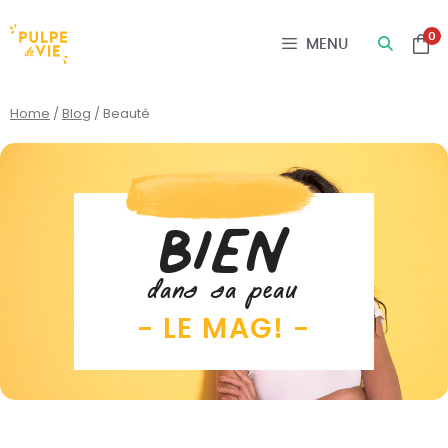
Panneau de gestion des cookies
0
MENU
Home
/
Blog
/
Beauté
BIEN
dans sa peau
- LE MAG! -