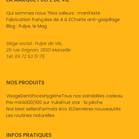
Qui sommes nous ?
Nos valeurs : manifeste
Fabrication française de A à Z
Charte anti-gaspillage
Blog : Pulpe, le Mag
Siège social : Pulpe de Vie,
26 rue Grignan, 13001 Marseille
Tél: 09 72 53 51 75
NOS PRODUITS
Visage
Dentifrices
Hygiène
Tous nos soins
Idées cadeau
Prix minis
100/100 sur Yuka
Fruit star : la pêche
Nos best sellers
Formats éco XL
Dernières nouveautés
Les routines naturelles
INFOS PRATIQUES