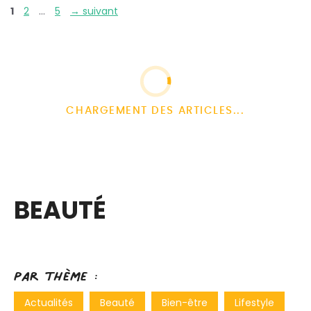
1
2
…
5
→
suivant
CHARGEMENT DES ARTICLES...
BEAUTÉ
Par thème :
Actualités
Beauté
Bien-être
Lifestyle