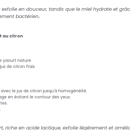
 exfolie en douceur, tandis que le miel hydrate et grâ
pement bactérien
.
 au citron
de yaourt nature
jus de citron frais
 avec le jus de citron jusqu’à homogénéité.
sage en évitant le contour des yeux.
tes.
.
t, riche en acide lactique, exfolie légèrement et amélior