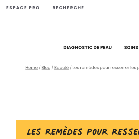
Panneau de gestion des cookies
ESPACE PRO
RECHERCHE
DIAGNOSTIC DE PEAU
SOINS
Home
/
Blog
/
Beauté
/
Les remèdes pour resserrer les 
Les remèdes pour resse