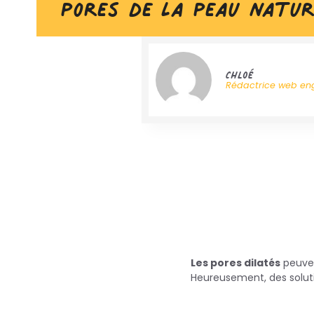
pores de la peau natu
Chloé
Rédactrice web e
Les pores dilatés
peuven
Heureusement, des solutio