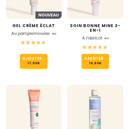
NOUVEAU
GEL CRÈME ÉCLAT
SOIN BONNE MINE 2-
EN-1
Au pamplemousse
BIO
A l’abricot
BIO
AJOUTER
·
AJOUTER
·
17,90
€
16,90
€