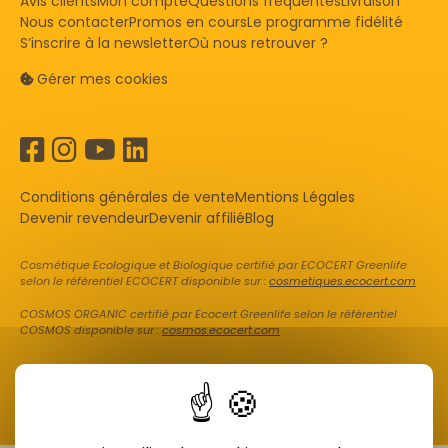
Avis clients
Mon compte
Questions fréquentes
Livraison
Nous contacter
Promos en cours
Le programme fidélité
S’inscrire à la newsletter
Où nous retrouver ?
Gérer mes cookies
Conditions générales de vente
Mentions Légales
Devenir revendeur
Devenir affilié
Blog
Cosmétique Ecologique et Biologique certifié par ECOCERT Greenlife
selon le référentiel ECOCERT disponible sur :
cosmetiques.ecocert.com
COSMOS ORGANIC certifié par Ecocert Greenlife selon le référentiel
COSMOS disponible sur :
cosmos.ecocert.com