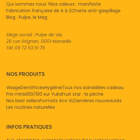
Qui sommes nous ?
Nos valeurs : manifeste
Fabrication française de A à Z
Charte anti-gaspillage
Blog : Pulpe, le Mag
Siège social : Pulpe de Vie,
26 rue Grignan, 13001 Marseille
Tél: 09 72 53 51 75
NOS PRODUITS
Visage
Dentifrices
Hygiène
Tous nos soins
Idées cadeau
Prix minis
100/100 sur Yuka
Fruit star : la pêche
Nos best sellers
Formats éco XL
Dernières nouveautés
Les routines naturelles
INFOS PRATIQUES