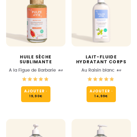
HUILE SÈCHE
LAIT-FLUIDE
SUBLIMANTE
HYDRATANT CORPS
A la Figue de Barbarie
BIO
Au Raisin blanc
BIO
AJOUTER
·
AJOUTER
·
19,90
€
14,99
€