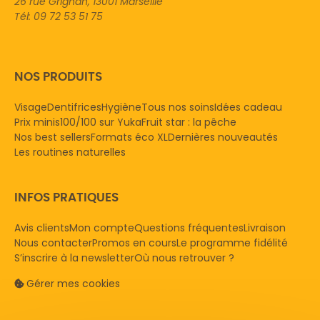
26 rue Grignan, 13001 Marseille
Tél: 09 72 53 51 75
NOS PRODUITS
Visage
Dentifrices
Hygiène
Tous nos soins
Idées cadeau
Prix minis
100/100 sur Yuka
Fruit star : la pêche
Nos best sellers
Formats éco XL
Dernières nouveautés
Les routines naturelles
INFOS PRATIQUES
Avis clients
Mon compte
Questions fréquentes
Livraison
Nous contacter
Promos en cours
Le programme fidélité
S’inscrire à la newsletter
Où nous retrouver ?
Gérer mes cookies