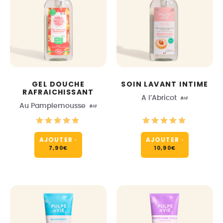
GEL DOUCHE
SOIN LAVANT INTIME
RAFRAICHISSANT
A l’Abricot
BIO
Au Pamplemousse
BIO
AJOUTER
·
AJOUTER
·
7,90
€
10,90
€