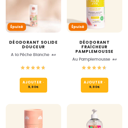
Épuisé
Épuisé
DÉODORANT SOLIDE
DÉODORANT
DOUCEUR
FRAÎCHEUR
PAMPLEMOUSSE
A la Pêche Blanche
BIO
Au Pamplemousse
BIO
AJOUTER
·
AJOUTER
·
9,90
€
9,90
€