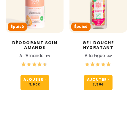
Épuisé
Épuisé
DÉODORANT SOIN
GEL DOUCHE
AMANDE
HYDRATANT
A l’Amande
BIO
A la Figue
BIO
AJOUTER
·
AJOUTER
·
9,90
€
7,90
€