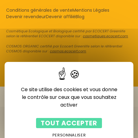
Conditions générales de vente
Mentions Légales
Devenir revendeur
Devenir affilié
Blog
Cosmétique Ecologique et Biologique certifié par ECOCERT Greenlife
selon le référentiel ECOCERT disponible sur :
cosmetiques.ecocert.com
COSMOS ORGANIC certifié par Ecocert Greenlife selon le référentiel
COSMOS disponible sur :
cosmos.ecocert.com
Ce site utilise des cookies et vous donne
le contrôle sur ceux que vous souhaitez
activer
TOUT ACCEPTER
PERSONNALISER