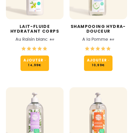
LAIT-FLUIDE
SHAMPOOING HYDRA-
HYDRATANT CORPS
DOUCEUR
Au Raisin blanc
BIO
A la Pomme
BIO
AJOUTER
·
AJOUTER
·
14,99
€
10,99
€