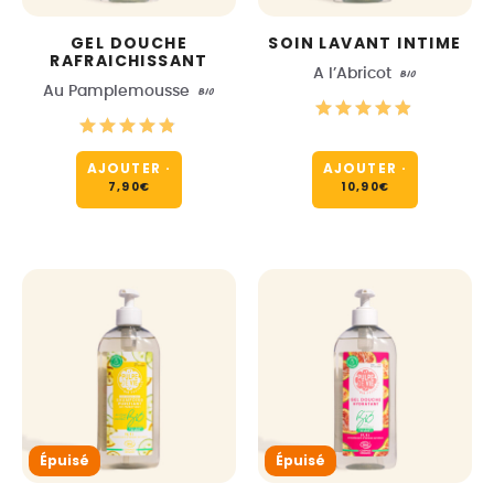
GEL DOUCHE
SOIN LAVANT INTIME
RAFRAICHISSANT
A l’Abricot
BIO
Au Pamplemousse
BIO
AJOUTER
·
AJOUTER
·
7,90
€
10,90
€
Épuisé
Épuisé