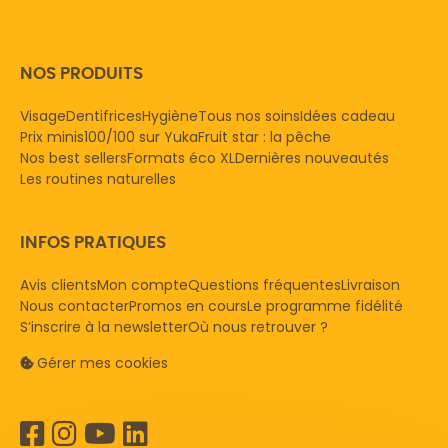
NOS PRODUITS
Visage
Dentifrices
Hygiène
Tous nos soins
Idées cadeau
Prix minis
100/100 sur Yuka
Fruit star : la pêche
Nos best sellers
Formats éco XL
Dernières nouveautés
Les routines naturelles
INFOS PRATIQUES
Avis clients
Mon compte
Questions fréquentes
Livraison
Nous contacter
Promos en cours
Le programme fidélité
S’inscrire à la newsletter
Où nous retrouver ?
Gérer mes cookies