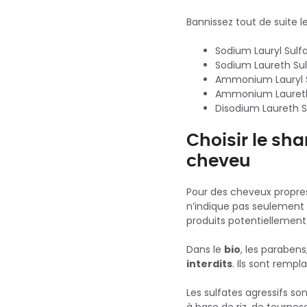
Bannissez tout de suite 
Sodium Lauryl Sulf
Sodium Laureth Su
Ammonium Lauryl 
Ammonium Laureth
Disodium Laureth 
Choisir le sh
cheveu
Pour des cheveux propre
n’indique pas seulement la
produits potentiellement
Dans le
bio
, les parabens
interdits
. Ils sont rempl
Les sulfates agressifs so
à base de riz, de tournes