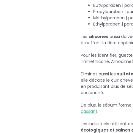
Butylparaben | pa
Propylparaben | pa
Methylparaben | pa
Ethylparaben | par
Les
silicones
aussi doiven
étouffent la fibre capilla
Pour les identifier, guet
Trimethicone, Amodimeth
Eliminez aussi les
sulfate
elle décape le cuir chev
en produisant plus de séb
enclenché.
De plus, le sébum forme u
cassant
.
Les industriels utilisent 
écologiques et saines 