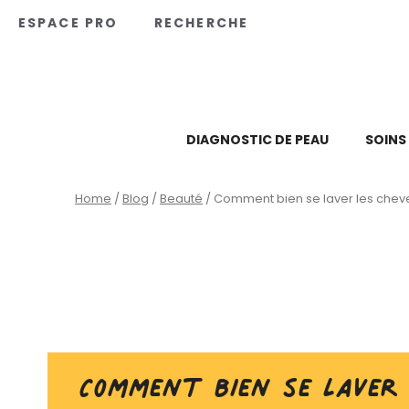
Panneau de gestion des cookies
ESPACE PRO
RECHERCHE
DIAGNOSTIC DE PEAU
SOINS
Home
/
Blog
/
Beauté
/
Comment bien se laver les chev
Comment bien se laver 