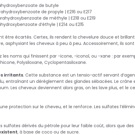
rahydroxybenzoate de butyle
rahydroxybenzoate de propyle | E216 ou E217
rahydroxybenzoate de méthyle | E218 ou E219
ahydroxybenzoate d’éthyle | E214 ou E215
t être écartés. Certes, ils rendent la chevelure douce et brillante
ire, asphyxiant les cheveux à peu à peu. Accessoirement, ils sont 
tez les noms qui finissent par -icone, -iconol, ou -xane : par ex
icone, Polysiloxane, Cyclopentasiloxane.
s irritants
. Cette substance est un tensio-actif servant d’agen
elu, entraînant un dérèglement des glandes sébacées. Le crâne 
um. Les cheveux deviennent alors gras, on les lave plus, et le ce
ne protection sur le cheveu, et le renforce. Les sulfates l’élimin
des sulfates dérivés du pétrole pour leur faible coût, alors que des
existent
, à base de coco ou de sucre.