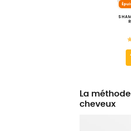
Épui
SHAM
La méthode 
cheveux