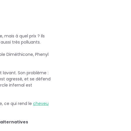
, mais à quel prix ? Ils
aussi très polluants.
emple Diméthicone, Phenyl
t lavant. Son problème :
est agressé, et se défend
rcle infernal est
e, ce qui rend le
cheveu
alternatives