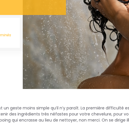
aminés
 un geste moins simple qu’il n’y paraît. La première difficulté e
nir des ingrédients très néfastes pour votre chevelure, pour vo
oing qui encrasse au lieu de nettoyer, non merci. On se dirige illi