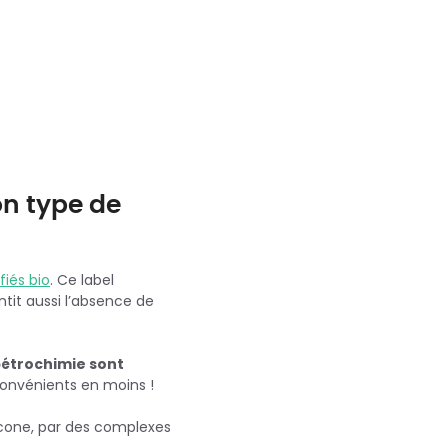
on type de
fiés bio
. Ce label
ntit aussi l’absence de
 pétrochimie sont
inconvénients en moins !
licone, par des complexes