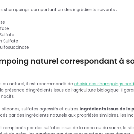
les shampoings comportant un des ingrédients suivants :
ate
lfate
Sulfate
 Sulfate
Sulfosuccinate
ampoing naturel correspondant à s
s au naturel, il est recommandé de
choisir des shampoings certi
 présence d’ingrédients issus de l’agriculture biologique. Il gara
 nocifs.
, silicones, sulfates agressifs et autres
ingrédients issus de la
acés par des ingrédients naturels aux propriétés similaires, les 
nt remplacés par des sulfates issus de la coco ou du sucre, le si
ol et de colza, les parabens par des conservateurs sans danger.