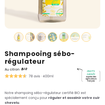
Shampooing sébo-
régulateur
BIO
Au citron
Fruits
sauvés
78 avis
· 400ml
auprès des
agriculteurs
français
Notre shampoing sébo-régulateur certifié BIO est
spécialement conçu pour
réguler et assainir votre cuir
chevelu
.