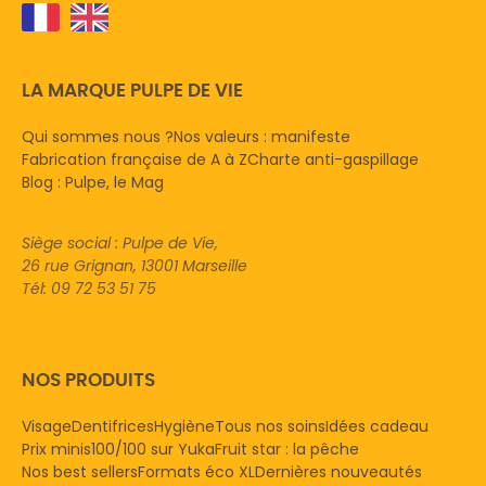
LA MARQUE PULPE DE VIE
Qui sommes nous ?
Nos valeurs : manifeste
Fabrication française de A à Z
Charte anti-gaspillage
Blog : Pulpe, le Mag
Siège social : Pulpe de Vie,
26 rue Grignan, 13001 Marseille
Tél: 09 72 53 51 75
NOS PRODUITS
Visage
Dentifrices
Hygiène
Tous nos soins
Idées cadeau
Prix minis
100/100 sur Yuka
Fruit star : la pêche
Nos best sellers
Formats éco XL
Dernières nouveautés