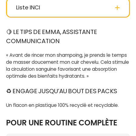
Liste INCI
Aqua (water)
: Eau.
🍋 LE TIPS DE EMMA, ASSISTANTE
COMMUNICATION
Coco-glucoside
: D’origine végétale (coco et
sucre), fait mousser.
« Avant de rincer mon shampoing, je prends le temps
de masser doucement mon cuir chevelu. Cela stimule
Sodium coco-sulfate
: Tensioactif d’origine
la circulation sanguine favorisant une absorption
naturelle très doux dérivé de l’huile de coco, qui
optimale des bienfaits hydratants. »
lave.
♻️ ENGAGE JUSQU’AU BOUT DES PACKS
Glycerin
: (ou Glycérol, si vous préférez. On
vous laisse choisir). Issu de graisses végétales,
Un flacon en plastique 100% recyclé et recyclable.
il hydrate et protège votre chevelure.
POUR UNE ROUTINE COMPLÈTE
Mentha piperita Flower/leaf/stem water
:
Eau de feuille de menthe poivrée BIO aux vertus
purifiantes.