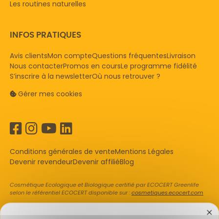
Les routines naturelles
INFOS PRATIQUES
Avis clients
Mon compte
Questions fréquentes
Livraison
Nous contacter
Promos en cours
Le programme fidélité
S’inscrire à la newsletter
Où nous retrouver ?
Gérer mes cookies
Conditions générales de vente
Mentions Légales
Devenir revendeur
Devenir affilié
Blog
Cosmétique Ecologique et Biologique certifié par ECOCERT Greenlife
selon le référentiel ECOCERT disponible sur :
cosmetiques.ecocert.com
COSMOS ORGANIC certifié par Ecocert Greenlife selon le référentiel
COSMOS disponible sur :
cosmos.ecocert.com