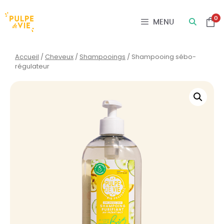
Panneau de gestion des cookies
0
MENU
Accueil
/
Cheveux
/
Shampooings
/ Shampooing sébo-
régulateur