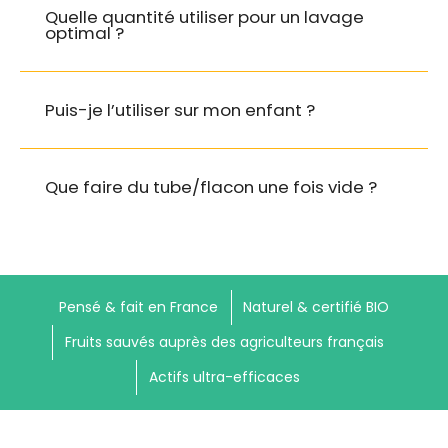
Quelle quantité utiliser pour un lavage
Potassium sorbate
: Conservateur autorisé
optimal ?
par Ecocert. Quantité infime.
Cucumis sativus Fruit extract
: Extrait de
Puis-je l’utiliser sur mon enfant ?
concombre BIO, apaise et purifie le cuir chevelu
et apporte de la légèreté à la chevelure.
Que faire du tube/flacon une fois vide ?
Zinc pca
: Extrait de Zinc, effet sébo-régulateur
et anti-bactérien.
gel douche
Aloe barbadensis leaf juice powder
: Poudre
shampooing
démêlant
de jus de feuille d’Aloe Vera.
Pensé & fait en France
Naturel & certifié BIO
dentifrice
Fruits sauvés auprès des agriculteurs français
Hydrolyzed Jojoba esters
: Issu de l’huile de
jojoba, fortifie et hydrate les cheveux sans les
Actifs ultra-efficaces
graisser et facilite le brossage.
Leuconostoc/radish root ferment filtrate
: