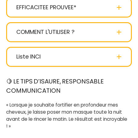
EFFICACITEE PROUVEE*
texture baume crémeuse
COMMENT L'UTILISER ?
Liste INCI
Aqua
: Eau. Composant du Kerarice.
🍋 LE TIPS D’ISAURE, RESPONSABLE
COMMUNICATION
Cetyl Alcohol
: C’est grâce à lui que vos
cheveux se démêlent facilement tout en restant
« Lorsque je souhaite fortifier en profondeur mes
assouplit.
cheveux, je laisse poser mon masque toute la nuit
avant de le rincer le matin. Le résultat est incroyable
Malus Domestica Fruit Water**
: Eau de
! »
pomme BIO pressée à partir de la drêche de
pomme fraîche.