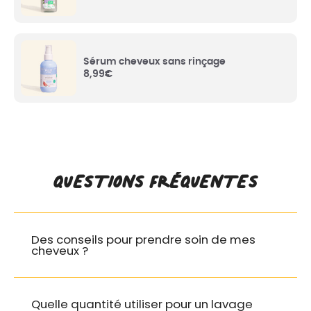
Benzyl Alcohol
: Alcool gras qui permet aux
huiles de rester mélangées aux autres liquides
dans le soin.
Sérum cheveux sans rinçage
8,99
€
Parfum
: Parfum d’origine naturelle.
Cetearyl Alcohol
: Emollient naturel aux vertus
adoucissantes et protectrices, apporte au soin
un fini velouté. Composant du Varisoft.
QUESTIONS FRÉQUENTES
Glycerin
: Issu de graisses végétales, il hydrate
et protège le cuir chevelu. Composant du
Kerarice.
Des conseils pour prendre soin de mes
Cocos Nucifera Oil
** : Huile de coco BIO, laisse
cheveux ?
les cheveux faciles à coiffer et apporte volume,
légèreté et brillance.
Quelle quantité utiliser pour un lavage