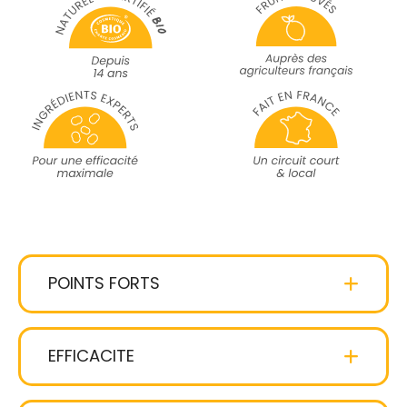
POINTS FORTS
actif breveté exclusif
sans silicone
EFFICACITE
formule naturelle et
expertise