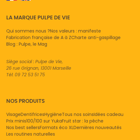
LA MARQUE PULPE DE VIE
Qui sommes nous ?
Nos valeurs : manifeste
Fabrication française de A à Z
Charte anti-gaspillage
Blog : Pulpe, le Mag
Siège social : Pulpe de Vie,
26 rue Grignan, 13001 Marseille
Tél: 09 72 53 51 75
NOS PRODUITS
Visage
Dentifrices
Hygiène
Tous nos soins
Idées cadeau
Prix minis
100/100 sur Yuka
Fruit star : la pêche
Nos best sellers
Formats éco XL
Dernières nouveautés
Les routines naturelles