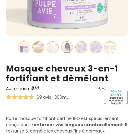
Masque cheveux 3-en-1
fortifiant et démêlant
BIO
Au romarin
Fruits
sauvés
69 avis
· 300mL
auprès des
agriculteurs
français
Notre masque fortifiant certifié BIO est spéciallement
conçu pour
renforcer vos longueurs naturellement
. Il
texturise & démêle les cheveux fins à normaux.