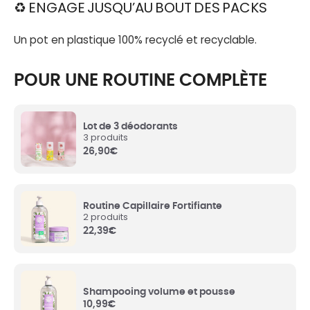
♻️ ENGAGE JUSQU’AU BOUT DES PACKS
Rosmarinus Officinalis Leaf Water
** : Eau de
Un pot en plastique 100% recyclé et recyclable.
feuilles de romarin BIO aux vertus tonifiantes et
antioxydantes.
POUR UNE ROUTINE COMPLÈTE
Distearoylethyl Dimonium Chloride
:
D’origine végétale, il aide au démêlage et
améliore la texture du produit. Composant du
Lot de 3 déodorants
Varisoft.
3 produits
26,90
€
Sorbitan Caprylate
: Emulsifiant d’origine
végétal.
Routine Capillaire Fortifiante
2 produits
Caprylic/capric Triglyceride
: Obtenu à partir
22,39
€
d’une huile végétale extraite de la noix de coco.
Helianthus Annuus Hybrid Oil
** : Huile de
tournesol BIO, elle adoucit le cuir chevelu.
Shampooing volume et pousse
10,99
€