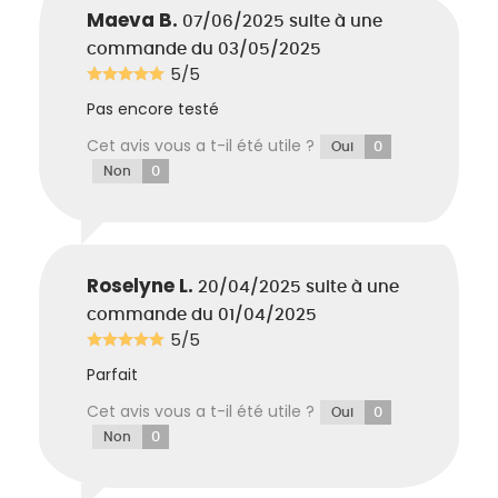
Maeva B.
07/06/2025
suite à une
Sodium Hydroxide
: Aide à la bonne
conservation du produit.
commande du 03/05/2025
5/5
Calcium Gluconate
: Humectant d’origine
Pas encore testé
naturelle. Composant du Kerarice.
Cet avis vous a t-il été utile ?
0
Oui
0
Non
** ingrédients issu de l’agriculture biologique
Roselyne L.
20/04/2025
suite à une
commande du 01/04/2025
5/5
Parfait
Cet avis vous a t-il été utile ?
0
Oui
0
Non