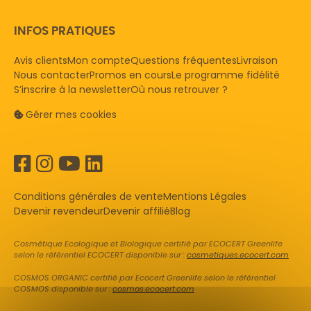
INFOS PRATIQUES
Avis clients
Mon compte
Questions fréquentes
Livraison
Nous contacter
Promos en cours
Le programme fidélité
S’inscrire à la newsletter
Où nous retrouver ?
Gérer mes cookies
Conditions générales de vente
Mentions Légales
Devenir revendeur
Devenir affilié
Blog
Cosmétique Ecologique et Biologique certifié par ECOCERT Greenlife
selon le référentiel ECOCERT disponible sur :
cosmetiques.ecocert.com
COSMOS ORGANIC certifié par Ecocert Greenlife selon le référentiel
COSMOS disponible sur :
cosmos.ecocert.com