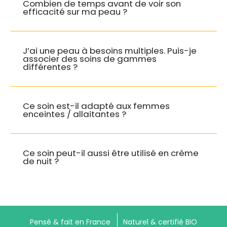
Combien de temps avant de voir son
Prunus Persica (Peach) Fruit Extract
: Extrait
efficacité sur ma peau ?
de pêche BIO, hydrate la peau.
Propolis extract
: Issu de la cire d’abeille,
J’ai une peau à besoins multiples. Puis-je
réparateur et anti-âge.
associer des soins de gammes
différentes ?
Daucus Carota Sativa (Carrot) Root Extract
:
Extrait de racines de carotte BIO, donne bonne
mine, anti-oxydant.
Ce soin est-il adapté aux femmes
enceintes / allaitantes ?
Linolenic Acid
: D’origine végétale, adoucit et
assouplit la peau.
Ce soin peut-il aussi être utilisé en crème
de nuit ?
Limonene
: Allergène contenu dans le parfum
d’origine naturelle.
Linalool
: Allergène contenu dans le parfum
d’origine naturelle.
Pensé & fait en France
Naturel & certifié BIO