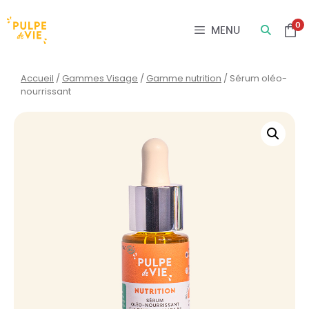
Panneau de gestion des cookies
0
MENU
Accueil
/
Gammes Visage
/
Gamme nutrition
/ Sérum oléo-
nourrissant