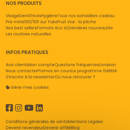
NOS PRODUITS
Visage
Dentifrices
Hygiène
Tous nos soins
Idées cadeau
Prix minis
100/100 sur Yuka
Fruit star : la pêche
Nos best sellers
Formats éco XL
Dernières nouveautés
Les routines naturelles
INFOS PRATIQUES
Avis clients
Mon compte
Questions fréquentes
Livraison
Nous contacter
Promos en cours
Le programme fidélité
S’inscrire à la newsletter
Où nous retrouver ?
Gérer mes cookies
Conditions générales de vente
Mentions Légales
Devenir revendeur
Devenir affilié
Blog