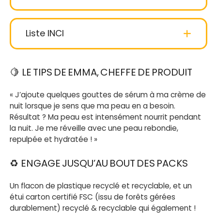
100% d’ingrédients
d’origine naturelle
Liste INCI
Helianthus Annuus (Sunflower) Hybrid Oil
:
🍋
LE TIPS DE EMMA, CHEFFE DE PRODUIT
Huile de tournesol BIO, adoucit et assouplit la
peau (pour une peau en pleine forme).
« J’ajoute quelques gouttes de sérum à ma crème de
nuit lorsque je sens que ma peau en a besoin.
Squalane
: « Silicone végétal », issu de l’huile
Résultat ? Ma peau est intensément nourrit pendant
d’olive, hydrate et répare la peau. Doux et non-
gras.
la nuit. Je me réveille avec une peau rebondie,
repulpée et hydratée ! »
Helianthus Annuus (Sunflower) Seed Oil
:
♻
ENGAGE JUSQU’AU BOUT DES PACKS
Huile de graines de tournesol BIO aux vertus
hydratantes, antioxydantes.
Un flacon de plastique recyclé et recyclable, et un
étui carton certifié FSC (issu de forêts gérées
Dicaprylyl Ether
: Huile sèche d’origine
végétale.
durablement) recyclé & recyclable qui également !