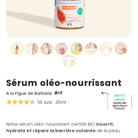
Sérum oléo-nourrissant
BIO
A la Figue de Barbarie
Fruits
sauvés
55 avis
· 30ml
auprès des
agriculteurs
français
Notre sérum oléo-nourrissant certifié BIO
nourrit,
hydrate et répare la barrière cutanée
de la peau.