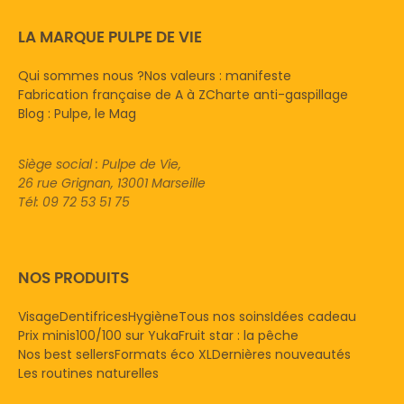
LA MARQUE PULPE DE VIE
Qui sommes nous ?
Nos valeurs : manifeste
Fabrication française de A à Z
Charte anti-gaspillage
Blog : Pulpe, le Mag
Siège social : Pulpe de Vie,
26 rue Grignan, 13001 Marseille
Tél: 09 72 53 51 75
NOS PRODUITS
Visage
Dentifrices
Hygiène
Tous nos soins
Idées cadeau
Prix minis
100/100 sur Yuka
Fruit star : la pêche
Nos best sellers
Formats éco XL
Dernières nouveautés
Les routines naturelles