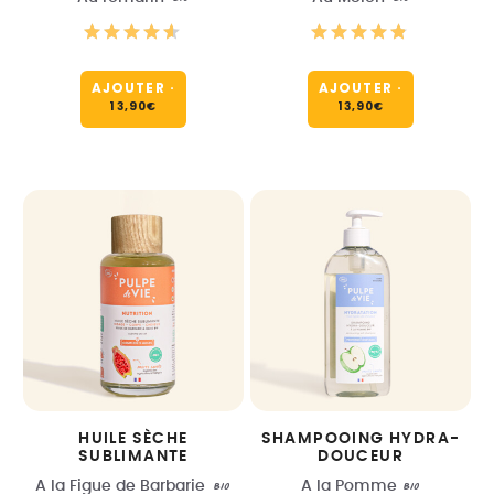
AJOUTER
·
AJOUTER
·
13,90
€
13,90
€
HUILE SÈCHE
SHAMPOOING HYDRA-
SUBLIMANTE
DOUCEUR
A la Figue de Barbarie
BIO
A la Pomme
BIO