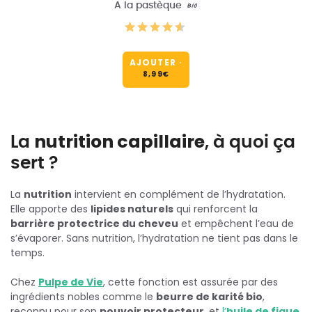
A la pastèque
BIO
AJOUTER
·
8,99
€
La
nutrition capillaire
, à quoi ça
sert ?
La
nutrition
intervient en complément de l’hydratation.
Elle apporte des
lipides naturels
qui renforcent la
barrière protectrice du cheveu
et empêchent l’eau de
s’évaporer. Sans nutrition, l’hydratation ne tient pas dans le
temps.
Chez
Pulpe de Vie
, cette fonction est assurée par des
ingrédients nobles comme le
beurre de karité bio
,
reconnu pour son
pouvoir protecteur
, et
l’
huile de figue