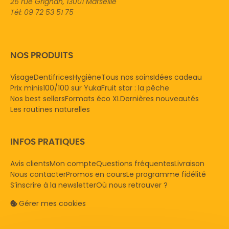
26 rue Grignan, 13001 Marseille
Tél: 09 72 53 51 75
NOS PRODUITS
Visage
Dentifrices
Hygiène
Tous nos soins
Idées cadeau
Prix minis
100/100 sur Yuka
Fruit star : la pêche
Nos best sellers
Formats éco XL
Dernières nouveautés
Les routines naturelles
INFOS PRATIQUES
Avis clients
Mon compte
Questions fréquentes
Livraison
Nous contacter
Promos en cours
Le programme fidélité
S’inscrire à la newsletter
Où nous retrouver ?
Gérer mes cookies