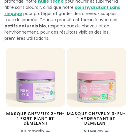
profonde, notre
huile sèche
pour nourrir et sublimer la
fibre sans alourdir, ainsi que notre
soin hydratant sans
rinçage
pour protéger et garder des cheveux souples
toute la journée. Chaque produit est formulé avec des
actifs naturels bio
, respectueux du cheveu et de
l’environnement, pour des résultats visibles dès les
premières utilisations.
MASQUE CHEVEUX 3-EN-
MASQUE CHEVEUX 3-EN-
1 FORTIFIANT ET
1 HYDRATANT ET
DÉMÊLANT
DÉMÊLANT
Au romarin
BIO
Au Melon
BIO