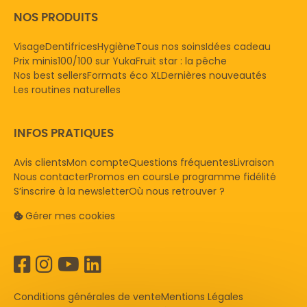
NOS PRODUITS
Visage
Dentifrices
Hygiène
Tous nos soins
Idées cadeau
Prix minis
100/100 sur Yuka
Fruit star : la pêche
Nos best sellers
Formats éco XL
Dernières nouveautés
Les routines naturelles
INFOS PRATIQUES
Avis clients
Mon compte
Questions fréquentes
Livraison
Nous contacter
Promos en cours
Le programme fidélité
S’inscrire à la newsletter
Où nous retrouver ?
Gérer mes cookies
Conditions générales de vente
Mentions Légales