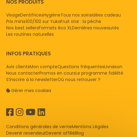
NOS PRODUITS
Visage
Dentifrices
Hygiène
Tous nos soins
Idées cadeau
Prix minis
100/100 sur Yuka
Fruit star : la pêche
Nos best sellers
Formats éco XL
Dernières nouveautés
Les routines naturelles
INFOS PRATIQUES
Avis clients
Mon compte
Questions fréquentes
Livraison
Nous contacter
Promos en cours
Le programme fidélité
S’inscrire à la newsletter
Où nous retrouver ?
Gérer mes cookies
Conditions générales de vente
Mentions Légales
Devenir revendeur
Devenir affilié
Blog