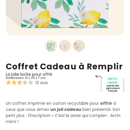
Coffret Cadeau à Remplir
La jolie boîte pour offrir
Fruits
Dimensions 21 x 20 x 7 cm
sauvés
13 avis
auprès des
agriculteurs
français
Un coffret imprimé en carton recyclable pour
offrir
à
ceux que vous aimez
un joli cadeau
bien présenté. Son
petit plus : l’inscription «
C’est le zeste qui compte
« . Archi
mimi !