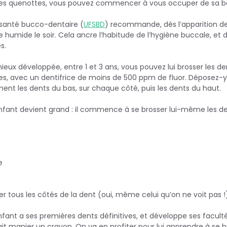
tites quenottes, vous pouvez commencer à vous occuper de sa 
a santé bucco-dentaire (
UFSBD
) recommande, dès l’apparition de 
humide le soir. Cela ancre l’habitude de l’hygiène buccale, et d
s.
eux développée, entre 1 et 3 ans, vous pouvez lui brosser les den
les, avec un dentifrice de moins de 500 ppm de fluor. Déposez-y
ent les dents du bas, sur chaque côté, puis les dents du haut.
enfant devient grand : il commence à se brosser lui-même les den
e
ser tous les côtés de la dent (oui, même celui qu’on ne voit pas !
enfant a ses premières dents définitives, et développe ses facult
t manier un crayon. On va en profiter pour lui apprendre à se br