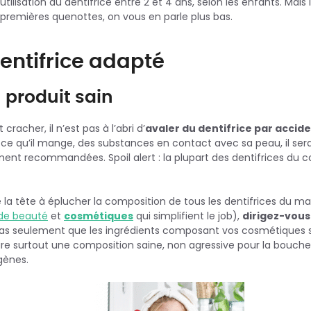
ilisation du dentifrice entre 2 et 4 ans, selon les enfants. Mais
es premières quenottes, on vous en parle plus bas.
dentifrice adapté
 produit sain
cracher, il n’est pas à l’abri d’
avaler du dentifrice par accid
e ce qu’il mange, des substances en contact avec sa peau, il ser
ment recommandées. Spoil alert : la plupart des dentifrices d
 la tête à éplucher la composition de tous les dentifrices du m
 de beauté
et
cosmétiques
qui simplifient le job),
dirigez-vous 
e pas seulement que les ingrédients composant vos cosmétiques so
sure surtout une composition saine, non agressive pour la bouch
gènes.