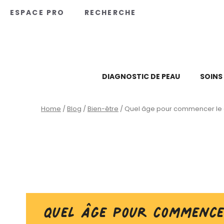
Panneau de gestion des cookies
ESPACE PRO
RECHERCHE
DIAGNOSTIC DE PEAU
SOINS
Home
/
Blog
/
Bien-être
/
Quel âge pour commencer le d
Quel âge pour commence