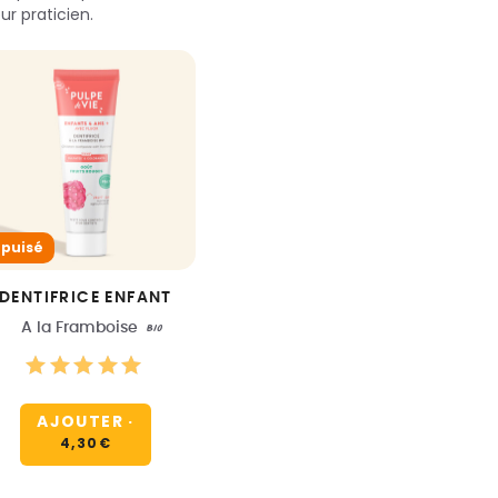
r praticien.
Épuisé
DENTIFRICE ENFANT
A la Framboise
BIO
AJOUTER
·
4,30
€