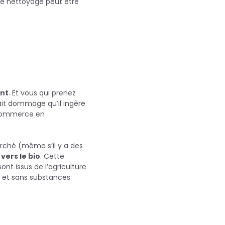
 le nettoyage peut être
ent
. Et vous qui prenez
ait dommage qu’il ingère
u commerce en
arché (même s’il y a des
vers le bio
. Cette
nt issus de l’agriculture
e et sans substances