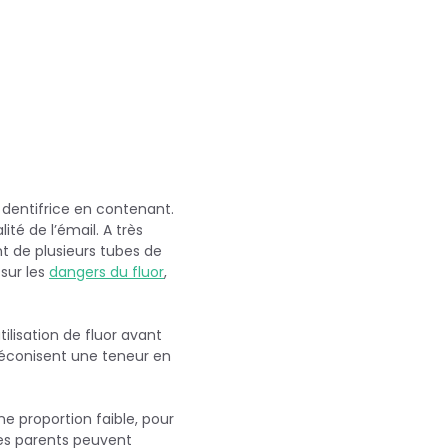
n dentifrice en contenant.
ité de l’émail. A très
nt de plusieurs tubes de
 sur les
dangers du fluor
,
tilisation de fluor avant
 préconisent une teneur en
ne proportion faible, pour
 Les parents peuvent