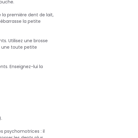
bouche.
la première dent de lait,
ébarrasse la petite
ts. Utilisez une brosse
 une toute petite
ts. Enseignez-lui la
).
és psychomotrices : il
osser les dents plus