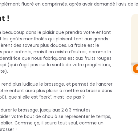
mplément fluoré en comprimés, après avoir demandé l’avis de leu
t !
ue beaucoup dans le plaisir que prendra votre enfant
it les goûts mentholés qui plaisent tant aux grands :
fèrent des saveurs plus douces. La fraise est le
s pour enfants, mais il en existe d’autres, comme la
dentifrice que nous fabriquons est aux fruits rouges
spi (qui n’agit pas sur la santé de votre progéniture,
te).
 rend plus ludique le brossage, et permet de l’ancrer
tre enfant aura plus plaisir à mettre sa brosse dans
ût, que si elle est “berk”, n’est-ce pas ?
e durer le brossage, jusqu’aux 2 à 3 minutes
ider votre bout de chou à se représenter le temps,
 sablier. Comme ça, il saura tout seul, comme un
rosser !