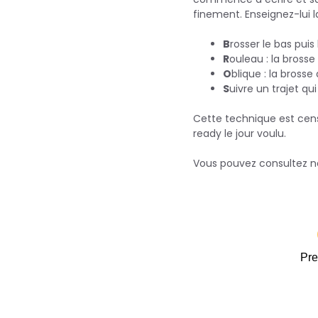
finement. Enseignez-lui l
B
rosser le bas puis
R
ouleau : la bross
O
blique : la brosse
S
uivre un trajet q
Cette technique est censée
ready le jour voulu.
Vous pouvez consultez no
Pre