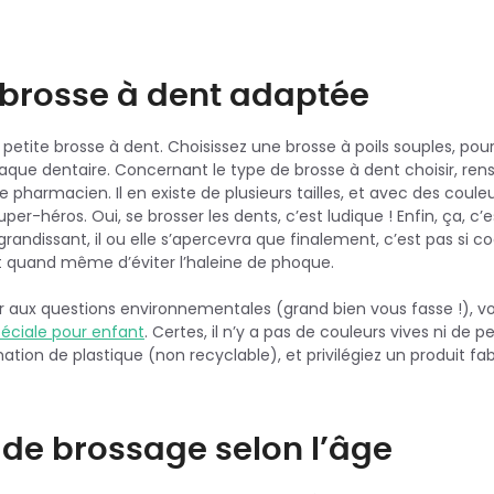
 brosse à dent adaptée
 petite brosse à dent. Choisissez une brosse à poils souples, pour 
plaque dentaire. Concernant le type de brosse à dent choisir, re
e pharmacien. Il en existe de plusieurs tailles, et avec des coule
er-héros. Oui, se brosser les dents, c’est ludique ! Enfin, ça, c’
grandissant, il ou elle s’apercevra que finalement, c’est pas si c
est quand même d’éviter l’haleine de phoque.
r aux questions environnementales (grand bien vous fasse !), vou
péciale pour enfant
. Certes, il n’y a pas de couleurs vives ni de 
ion de plastique (non recyclable), et privilégiez un produit fa
de brossage selon l’âge