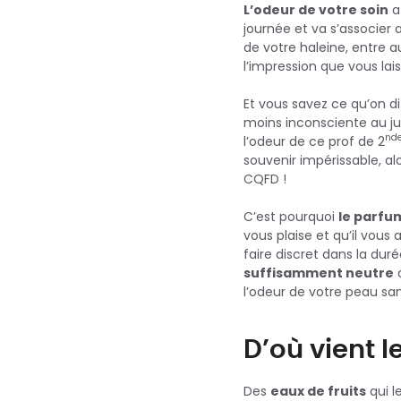
L’odeur de votre soin
a
journée et va s’associer 
de votre haleine, entre 
l’impression que vous lai
Et vous savez ce qu’on di
moins inconsciente au ju
nd
l’odeur de ce prof de 2
souvenir impérissable, al
CQFD !
C’est pourquoi
le parfum
vous plaise et qu’il vous
faire discret dans la duré
suffisamment neutre
d
l’odeur de votre peau san
D’où vient l
Des
eaux de fruits
qui l