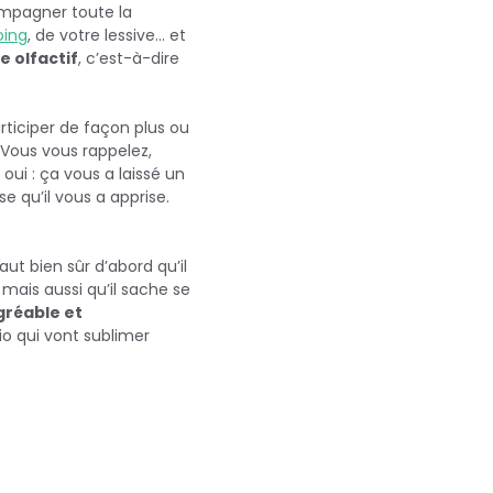
mpagner toute la
ing
, de votre lessive… et
e olfactif
, c’est-à-dire
rticiper de façon plus ou
 Vous vous rappelez,
oui : ça vous a laissé un
 qu’il vous a apprise.
 faut bien sûr d’abord qu’il
mais aussi qu’il sache se
gréable et
bio qui vont sublimer