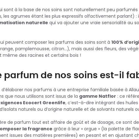
 qui sont à la base de nos soins sont naturellement peu parfumés 
és, les agrumes étant les plus expressifs olfactivement parlant) :
matisation naturelle
qui va ajouter une vraie sensorialité au so
qui peuvent composer les parfums des soins sont à
100% d’orig
 (orange, pamplemousse, citron…), mais aussi des fleurs, des vég
et même des racines et certains bois !
parfum de nos soins est-il fa
 d’élaborer nos parfums à une entreprise familiale basée à Allau
ms que nous utilisons sont issus de la
gamme Natflor
: ce référe
exigences Ecocert Greenlife
, c’est-à-dire intégrant des huiles
d’isolats naturels ou d’origine naturelle et de solvants naturels ou
re de parfum tout est affaire de goût et de dosage, ce sont d
omposer la fragrance
grâce à leur « orgue » (la palette de fl
ent issues des matières premières) en pesant et en ajustant c