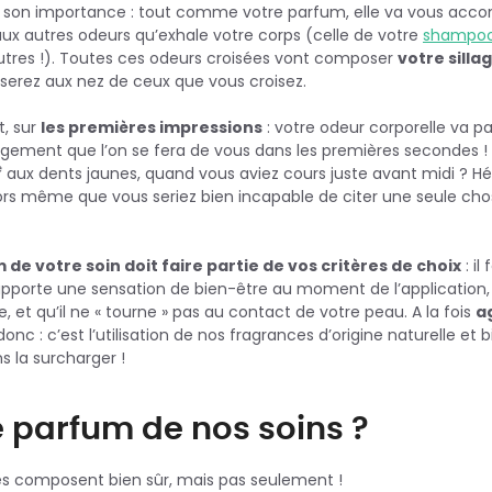
 son importance : tout comme votre parfum, elle va vous acco
aux autres odeurs qu’exhale votre corps (celle de votre
shampoo
autres !). Toutes ces odeurs croisées vont composer
votre sillag
sserez aux nez de ceux que vous croisez.
t, sur
les premières impressions
: votre odeur corporelle va pa
gement que l’on se fera de vous dans les premières secondes !
e
aux dents jaunes, quand vous aviez cours juste avant midi ? Hé 
ors même que vous seriez bien incapable de citer une seule chose
 de votre soin doit faire partie de vos critères de choix
: il
 apporte une sensation de bien-être au moment de l’application, 
e, et qu’il ne « tourne » pas au contact de votre peau. A la fois
a
onc : c’est l’utilisation de nos fragrances d’origine naturelle et 
s la surcharger !
e parfum de nos soins ?
es composent bien sûr, mais pas seulement !